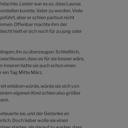
chdachte. Leider war es so, dass Lauras
orstellen konnte, Vater zu werden. Viele
eführt, aber er schien partout nicht
kommen. Offenbar machte ihm der
eicht hielt er sich noch für zu jung oder
elingen, ihn zu überzeugen. Schließlich,
beschlossen, dass es für sie besser wäre,
em Inneren hatte sie auch schon einen
r ein Tag Mitte März.
reit erklären würde, würde sie sich von
einem eigenen Kind schien also größer
Mann.
 beteuerte sie, und der Gedanke an
lich. Doch lieber wolle sie einen
ner starten, als darauf zu warten, dass