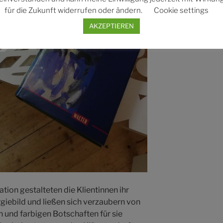
für die Zukunft widerrufen oder ändern.
Cookie settings
AKZEPTIEREN
tion gestalteten die Klientinnen ihr
giebild und ließen sich verzaubern von
n und farbigen Botschaften für sie