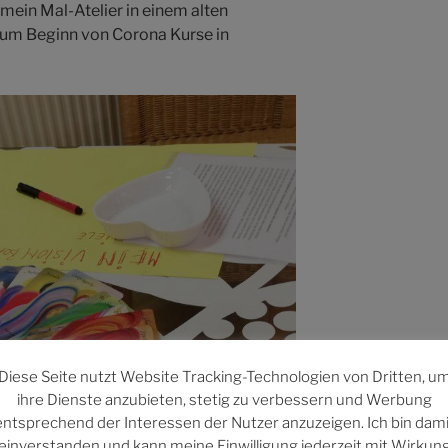
mein Mal-Atelier in einem alten
 zum Beginn von Corona Kurse in
Diese Seite nutzt Website Tracking-Technologien von Dritten, u
ihre Dienste anzubieten, stetig zu verbessern und Werbung
entsprechend der Interessen der Nutzer anzuzeigen. Ich bin dami
einverstanden und kann meine Einwilligung jederzeit mit Wirkun