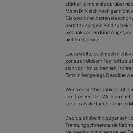
stärker, je mehr sie darüber na
Mann Dirk sich noch gar nicht v
Diskussionen hatten sie schon g
bereit zu sein, ein Kind zu be
Gedanke an ein Kind Angst, viell
nicht reif genug.
Laura wollte es einfach nicht g
genau an diesem Tag hatte sie 
sich von ihm zu trennen. In ihr
Termin festgelegt. Deadline wa
Wenn er sich bis dahin nicht be
ihm trennen. Der Wunsch nach 
zu sein als die Liebe zu ihrem 
Doch, sie liebe ihn, sogar sehr,
Trennung schmerzte sie fürchter
Neubeginn mit einem neuen Part