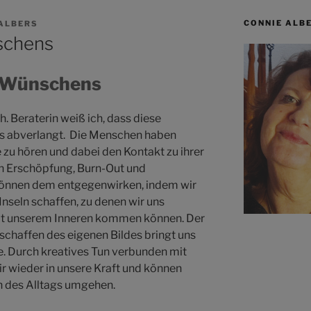
CONNIE ALB
ALBERS
schens
s Wünschens
. Beraterin weiß ich, dass diese
uns abverlangt. Die Menschen haben
e zu hören und dabei den Kontakt zu ihrer
n Erschöpfung, Burn-Out und
können dem entgegenwirken, indem wir
nseln schaffen, zu denen wir uns
mit unserem Inneren kommen können. Der
chaffen des eigenen Bildes bringt uns
e. Durch kreatives Tun verbunden mit
 wieder in unsere Kraft und können
n des Alltags umgehen.