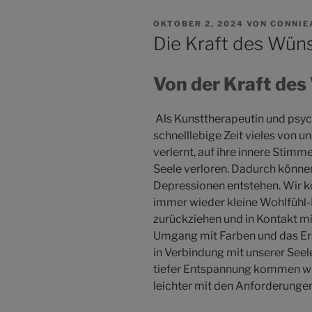
VERÖFFENTLICHT
OKTOBER 2, 2024
VON
CONNIE
AM
Die Kraft des Wün
Von der Kraft de
Als Kunsttherapeutin und psych
schnelllebige Zeit vieles von 
verlernt, auf ihre innere Stimm
Seele verloren. Dadurch könne
Depressionen entstehen. Wir 
immer wieder kleine Wohlfühl-I
zurückziehen und in Kontakt 
Umgang mit Farben und das Ers
in Verbindung mit unserer Seel
tiefer Entspannung kommen wir
leichter mit den Anforderunge