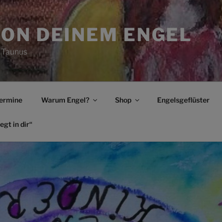
ON DEINEM ENGEL
 Taunus
ermine
Warum Engel?
Shop
Engelsgeflüster
egt in dir“