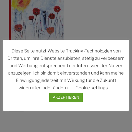
Diese Seite nutzt Website Tracking-Technologien von
Dritten, um ihre Dienste anzubieten, stetig zu verbessern
MOHNROT – 21 TAGE
und Werbung entsprechend der Interessen der Nutzer
IM UKRAINE-KRIEG –
anzuzeigen. Ich bin damit einverstanden und kann meine
BILDER UND
Einwilligung jederzeit mit Wirkung für die Zukunft
GEDICHTE
widerrufen oder ändern.
Cookie settings
16,80
€
AKZEPTIEREN
zzgl.
Versandkosten
Details