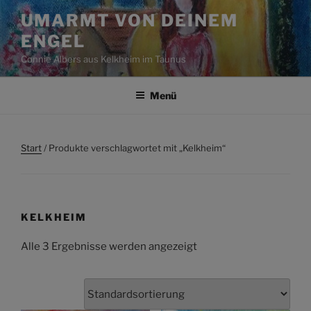
Zum
UMARMT VON DEINEM
Inhalt
ENGEL
springen
Connie Albers aus Kelkheim im Taunus
Menü
Start
/ Produkte verschlagwortet mit „Kelkheim“
KELKHEIM
Alle 3 Ergebnisse werden angezeigt