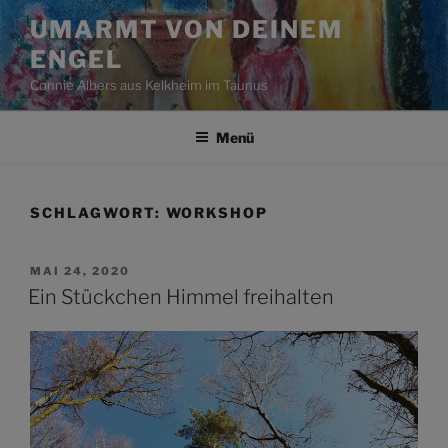
Zum
UMARMT VON DEINEM
Inhalt
ENGEL
springen
Connie Albers aus Kelkheim im Taunus
Menü
SCHLAGWORT:
WORKSHOP
VERÖFFENTLICHT
MAI 24, 2020
AM
Ein Stückchen Himmel freihalten