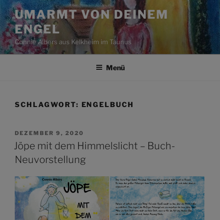
Zum
UMARMT VON DEINEM
Inhalt
ENGEL
springen
Connie Albers aus Kelkheim im Taunus
Menü
SCHLAGWORT:
ENGELBUCH
VERÖFFENTLICHT
DEZEMBER 9, 2020
AM
Jöpe mit dem Himmelslicht – Buch-
Neuvorstellung