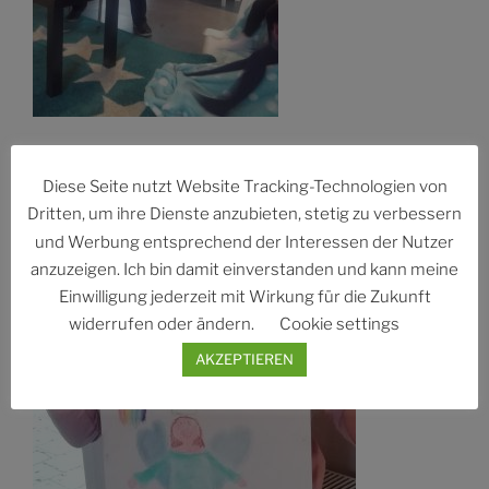
Zwischendurch gab es heißen Tee und Gebäck und
Diese Seite nutzt Website Tracking-Technologien von
dann durften die Kinder mit Pastellkreiden ihren
Dritten, um ihre Dienste anzubieten, stetig zu verbessern
Schutzengel malen.
und Werbung entsprechend der Interessen der Nutzer
anzuzeigen. Ich bin damit einverstanden und kann meine
Einwilligung jederzeit mit Wirkung für die Zukunft
widerrufen oder ändern.
Cookie settings
AKZEPTIEREN