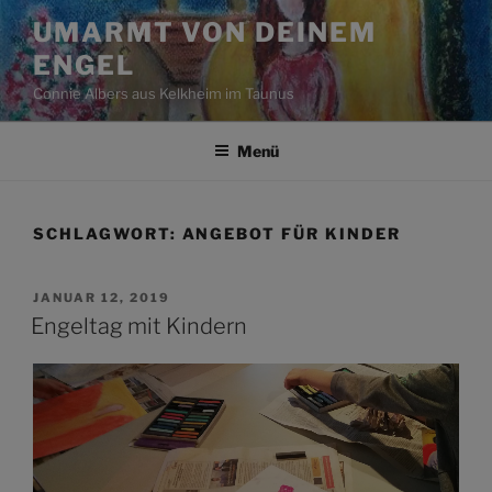
Zum
UMARMT VON DEINEM
Inhalt
ENGEL
springen
Connie Albers aus Kelkheim im Taunus
Menü
SCHLAGWORT:
ANGEBOT FÜR KINDER
VERÖFFENTLICHT
JANUAR 12, 2019
AM
Engeltag mit Kindern