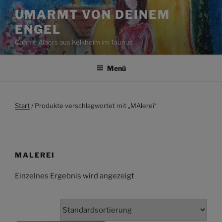
Zum
UMARMT VON DEINEM
Inhalt
ENGEL
springen
Connie Albers aus Kelkheim im Taunus
Menü
Start
/ Produkte verschlagwortet mit „MAlerei“
MALEREI
Einzelnes Ergebnis wird angezeigt