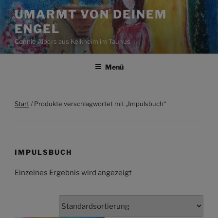
Zum
UMARMT VON DEINEM
Inhalt
ENGEL
springen
Connie Albers aus Kelkheim im Taunus
Menü
Start
/ Produkte verschlagwortet mit „Impulsbuch“
IMPULSBUCH
Einzelnes Ergebnis wird angezeigt