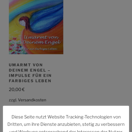
UMARMT VON
DEINEM ENGEL –
IMPULSE FÜR EIN
FARBIGES LEBEN
20,00
€
zzgl.
Versandkosten
Details
Diese Seite nutzt Website Tracking-Technologien von
Dritten, um ihre Dienste anzubieten, stetig zu verbessern
und Werbung entsprechend der Interessen der Nutzer