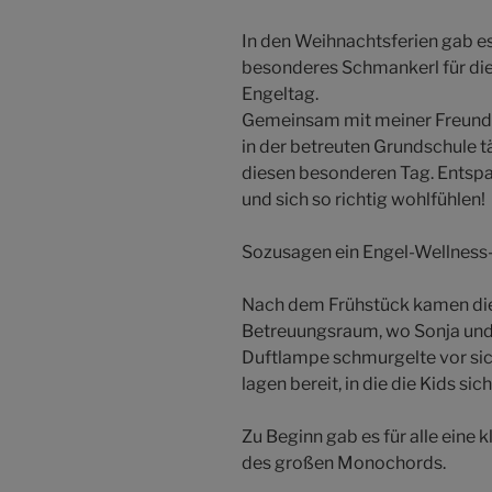
In den Weihnachtsferien gab es
besonderes Schmankerl für die
Engeltag.
Gemeinsam mit meiner Freundin
in der betreuten Grundschule tä
diesen besonderen Tag. Entspan
und sich so richtig wohlfühlen!
Sozusagen ein Engel-Wellness-
Nach dem Frühstück kamen die 
Betreuungsraum, wo Sonja und i
Duftlampe schmurgelte vor sich
lagen bereit, in die die Kids sic
Zu Beginn gab es für alle eine
des großen Monochords.