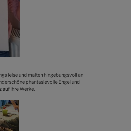
ngs leise und malten hingebungsvoll an
nderschöne phantasievolle Engel und
z auf ihre Werke.