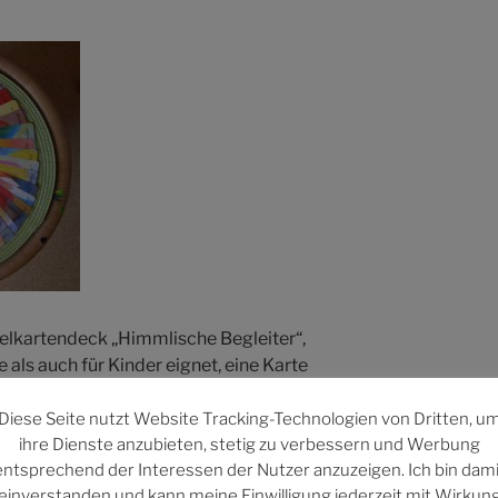
elkartendeck „Himmlische Begleiter“,
als auch für Kinder eignet, eine Karte
nen Schutzengel ziehen.
Diese Seite nutzt Website Tracking-Technologien von Dritten, u
ihre Dienste anzubieten, stetig zu verbessern und Werbung
entsprechend der Interessen der Nutzer anzuzeigen. Ich bin dami
einverstanden und kann meine Einwilligung jederzeit mit Wirkun