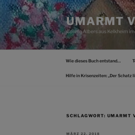
Zum
Inhalt
UMARMT V
springen
Connie Albers aus Kelkheim im
Wie dieses Buch entstand…
T
Hilfe in Krisenzeiten: „Der Schatz li
SCHLAGWORT:
UMARMT V
VERÖFFENTLICHT
MÄRZ 22, 2018