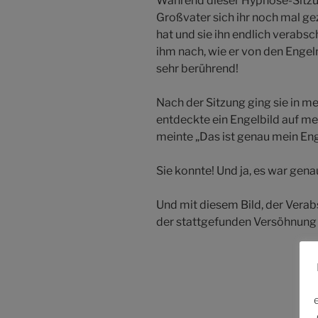
Während dieser Hypnose-Sitzung
Großvater sich ihr noch mal ge
hat und sie ihn endlich verabs
ihm nach, wie er von den Engeln
sehr berührend!
Nach der Sitzung ging sie in m
entdeckte ein Engelbild auf me
meinte „Das ist genau mein Eng
Sie konnte! Und ja, es war gena
Und mit diesem Bild, der Vera
der stattgefunden Versöhnung 