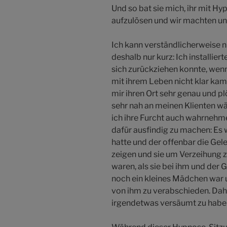
Und so bat sie mich, ihr mit Hy
aufzulösen und wir machten uns
Ich kann verständlicherweise n
deshalb nur kurz: Ich installiert
sich zurückziehen konnte, wen
mit ihrem Leben nicht klar ka
mir ihren Ort sehr genau und p
sehr nah an meinen Klienten w
ich ihre Furcht auch wahrnehme
dafür ausfindig zu machen: Es w
hatte und der offenbar die Gele
zeigen und sie um Verzeihung zu
waren, als sie bei ihm und der 
noch ein kleines Mädchen war un
von ihm zu verabschieden. Dahe
irgendetwas versäumt zu habe