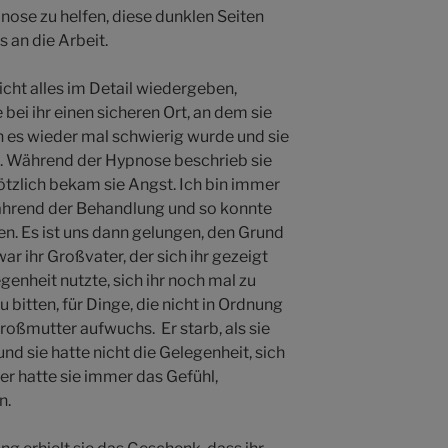
pnose zu helfen, diese dunklen Seiten
 an die Arbeit.
icht alles im Detail wiedergeben,
e bei ihr einen sicheren Ort, an dem sie
n es wieder mal schwierig wurde und sie
m. Während der Hypnose beschrieb sie
lötzlich bekam sie Angst. Ich bin immer
ährend der Behandlung und so konnte
n. Es ist uns dann gelungen, den Grund
ar ihr Großvater, der sich ihr gezeigt
genheit nutzte, sich ihr noch mal zu
 bitten, für Dinge, die nicht in Ordnung
Großmutter aufwuchs. Er starb, als sie
d sie hatte nicht die Gelegenheit, sich
r hatte sie immer das Gefühl,
n.