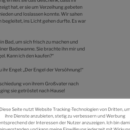
 erhielt sie das Geschenk, dass ihr
zeigt hat, er sie um Verzeihung gebeten
chieden und loslassen konnte. Wir sahen
 begleitet, ins Licht gehen durfte. Es war
ein Bad, um sich frisch zu machen und
iner Badewanne. Sie brachte ihn mir und
el. Kann ich den kaufen?“
u ihr Engel: „Der Engel der Versöhnung!“
bschiedung von ihrem Großvater nach
ging sie getröstet nach Hause!
Diese Seite nutzt Website Tracking-Technologien von Dritten, u
ihre Dienste anzubieten, stetig zu verbessern und Werbung
entsprechend der Interessen der Nutzer anzuzeigen. Ich bin dami
einverstanden und kann meine Einwilligung jederzeit mit Wirkun