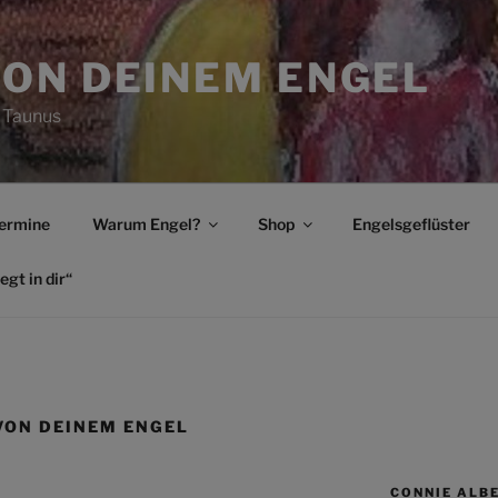
ON DEINEM ENGEL
 Taunus
ermine
Warum Engel?
Shop
Engelsgeflüster
egt in dir“
ON DEINEM ENGEL
CONNIE ALB