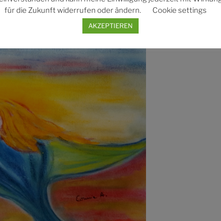
für die Zukunft widerrufen oder ändern.
Cookie settings
 von deinem Engel“
AKZEPTIEREN