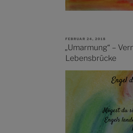
VERÖFFENTLICHT
FEBRUAR 24, 2018
AM
„Umarmung“ – Vern
Lebensbrücke