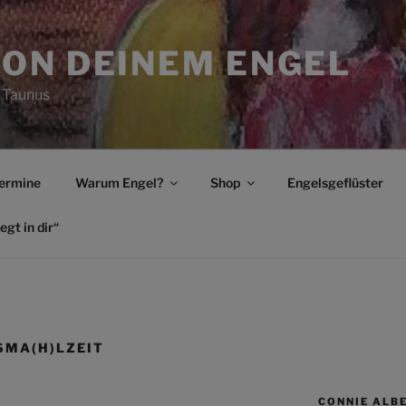
ON DEINEM ENGEL
 Taunus
ermine
Warum Engel?
Shop
Engelsgeflüster
egt in dir“
MA(H)LZEIT
CONNIE ALB