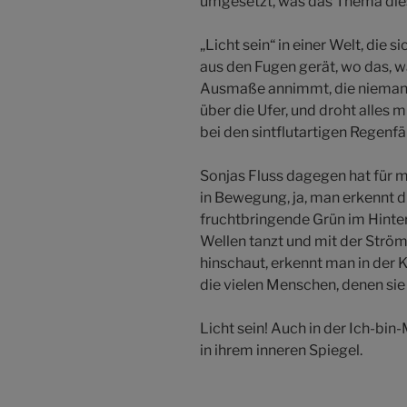
umgesetzt, was das Thema diese
„Licht sein“ in einer Welt, die 
aus den Fugen gerät, wo das, wa
Ausmaße annimmt, die niemand 
über die Ufer, und droht alles
bei den sintflutartigen Regenf
Sonjas Fluss dagegen hat für m
in Bewegung, ja, man erkennt d
fruchtbringende Grün im Hinter
Wellen tanzt und mit der Strö
hinschaut, erkennt man in der Ke
die vielen Menschen, denen sie e
Licht sein! Auch in der Ich-bin
in ihrem inneren Spiegel.