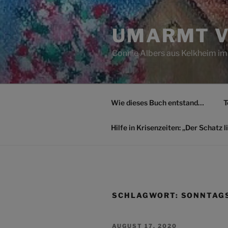
Zum
Inhalt
UMARMT V
springen
Connie Albers aus Kelkheim im
Wie dieses Buch entstand…
T
Hilfe in Krisenzeiten: „Der Schatz li
SCHLAGWORT:
SONNTAGS
VERÖFFENTLICHT
AUGUST 17, 2020