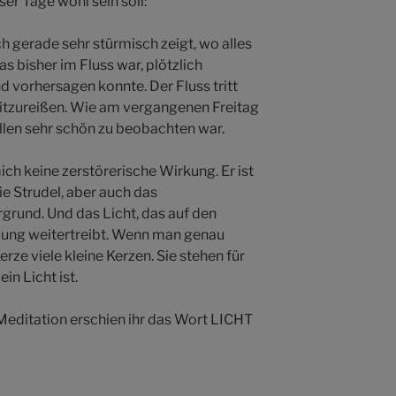
r Tage wohl sein soll:
sich gerade sehr stürmisch zeigt, wo alles
s bisher im Fluss war, plötzlich
vorhersagen konnte. Der Fluss tritt
 mitzureißen. Wie am vergangenen Freitag
ällen sehr schön zu beobachten war.
ich keine zerstörerische Wirkung. Er ist
ie Strudel, aber auch das
grund. Und das Licht, das auf den
mung weitertreibt. Wenn man genau
rze viele kleine Kerzen. Sie stehen für
in Licht ist.
-Meditation erschien ihr das Wort LICHT