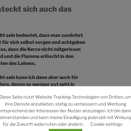
steckt sich auch das
cht sein bedeutet, dass man zunächst
t für sich selbst sorgen und achtgeben
ss, dass die Kerze nicht mitgerissen
rd und die Flamme erlöscht in den
uten des Lebens.
ht sein kann ich dann aber auch für
dere, denen es weniger gut geht in
esen krisengeschüttelten Zeiten.
Diese Seite nutzt Website Tracking-Technologien von Dritten, u
ihre Dienste anzubieten, stetig zu verbessern und Werbung
ht sein kann ich, indem ich ihnen zeige,
entsprechend der Interessen der Nutzer anzuzeigen. Ich bin dami
e man mit Schwierigkeiten umgehen
einverstanden und kann meine Einwilligung jederzeit mit Wirkun
nn.
für die Zukunft widerrufen oder ändern.
Cookie settings