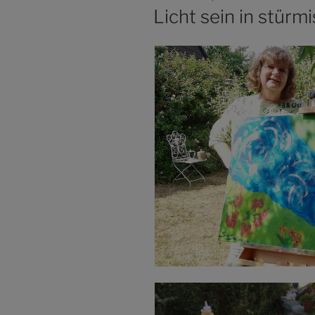
AM
Licht sein in stürm