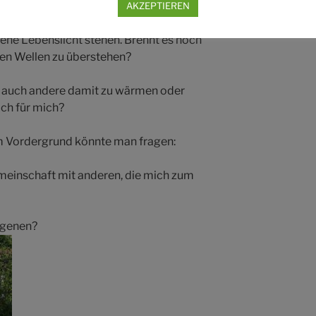
AKZEPTIEREN
gene Lebenslicht stehen. Brennt es noch
den Wellen zu überstehen?
um auch andere damit zu wärmen oder
och für mich?
im Vordergrund könnte man fragen:
emeinschaft mit anderen, die mich zum
rgenen?