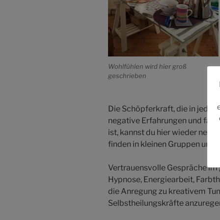
Wohlfühlen wird hier groß
geschrieben
Die Schöpferkraft, die in jede
negative Erfahrungen und fal
ist, kannst du hier wieder neu
finden in kleinen Gruppen und 
Vertrauensvolle Gespräche im 
Hypnose, Energiearbeit, Farbt
die Anregung zu kreativem Tun 
Selbstheilungskräfte anzureg