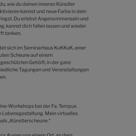
 du, wie du deinen inneren Künstler
ktivieren kannst und neue Farbe in dein
ringst. Du erlebst Angenommensein und
g, kannst dich fallen lassen und wieder
ft tanken.
det sich im Seminarhaus KuKKuK, einer
ten Scheune auf einem
eschützten Gehöft, in der ganz
iedliche Tagungen und Veranstaltungen
en.
nline-Workshops bei der Fa. Tempus
 Lebensgestaltung. Mein virtuelles
als „Künstlerscheune.“
 vor Augen von einem Ort, an dem