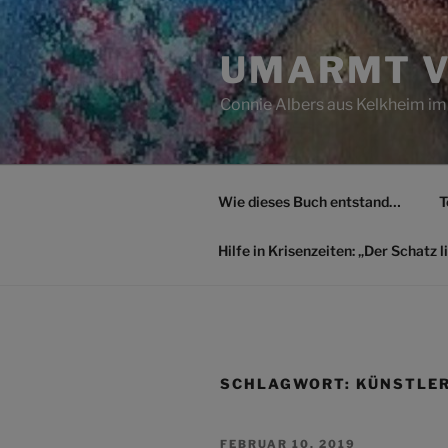
Zum
Inhalt
UMARMT V
springen
Connie Albers aus Kelkheim im
Wie dieses Buch entstand…
T
Hilfe in Krisenzeiten: „Der Schatz li
SCHLAGWORT:
KÜNSTLE
VERÖFFENTLICHT
FEBRUAR 10, 2019