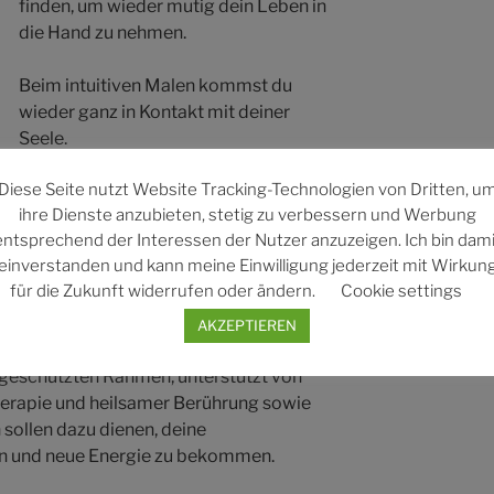
finden, um wieder mutig dein Leben in
die Hand zu nehmen.
Beim intuitiven Malen kommst du
wieder ganz in Kontakt mit deiner
Seele.
Diese Seite nutzt Website Tracking-Technologien von Dritten, u
ihre Dienste anzubieten, stetig zu verbessern und Werbung
entsprechend der Interessen der Nutzer anzuzeigen. Ich bin dami
m Menschen angelegt ist, jedoch durch
einverstanden und kann meine Einwilligung jederzeit mit Wirkun
sche Glaubenssätze verloren gegangen
für die Zukunft widerrufen oder ändern.
Cookie settings
 entdecken und aktivieren. Die Workshops
als Einzelworkshops statt.
AKZEPTIEREN
geschützten Rahmen, unterstützt von
herapie und heilsamer Berührung sowie
sollen dazu dienen, deine
en und neue Energie zu bekommen.