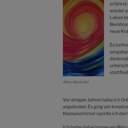
erfährst
wieder a
Leben b
Berührun
neue Kra
Es befin
umgebau
denkmalg
untersch
stattfind
After-Work-Art
Vor einigen Jahren habe ich O
angeboten. Es ging um kreative
Klassenzimmer nannte ich dam
Ich hatte dabei immer ein Bild