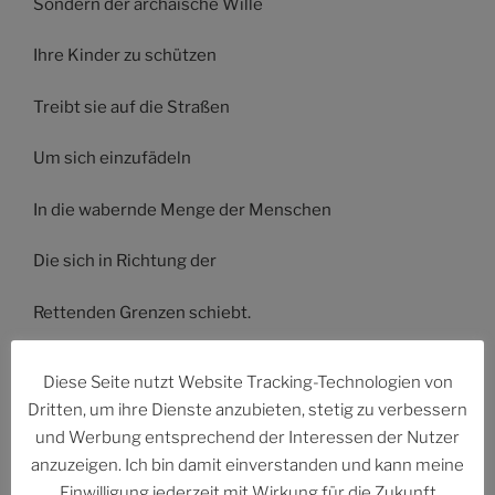
Sondern der archaische Wille
Ihre Kinder zu schützen
Treibt sie auf die Straßen
Um sich einzufädeln
In die wabernde Menge der Menschen
Die sich in Richtung der
Rettenden Grenzen schiebt.
Den Rucksack mit dem
Diese Seite nutzt Website Tracking-Technologien von
Dritten, um ihre Dienste anzubieten, stetig zu verbessern
Nötigsten geschultert
und Werbung entsprechend der Interessen der Nutzer
anzuzeigen. Ich bin damit einverstanden und kann meine
Um die Hände frei zu haben
Einwilligung jederzeit mit Wirkung für die Zukunft