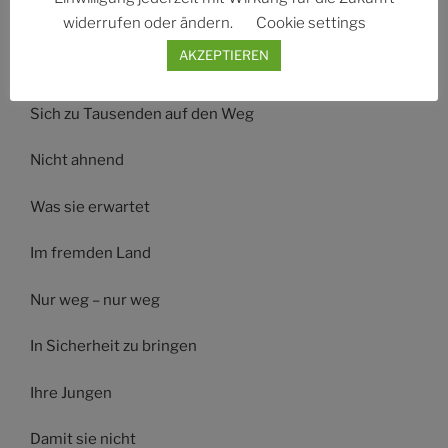
Ihr Kind zu tragen.
widerrufen oder ändern.
Cookie settings
AKZEPTIEREN
Löwenmutig machen sie
Sich zu Tausenden auf den Weg
Nicht ahnend
Was sie erwartet
Im fremden Land
Nur weg – nur weg
In Sicherheit zu bringen
Ihre Jungen
Damit sie nicht