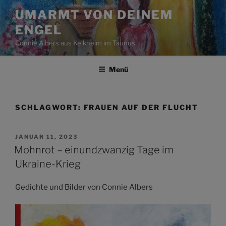
Zum
UMARMT VON DEINEM
Inhalt
ENGEL
springen
Connie Albers aus Kelkheim im Taunus
Menü
SCHLAGWORT:
FRAUEN AUF DER FLUCHT
VERÖFFENTLICHT
JANUAR 11, 2023
AM
Mohnrot – einundzwanzig Tage im
Ukraine-Krieg
Gedichte und Bilder von Connie Albers