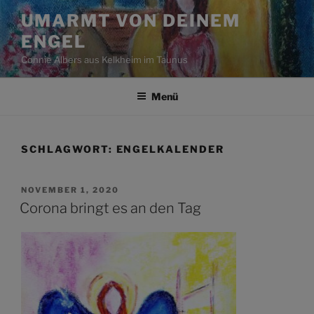
Zum
UMARMT VON DEINEM
Inhalt
ENGEL
springen
Connie Albers aus Kelkheim im Taunus
Menü
SCHLAGWORT:
ENGELKALENDER
VERÖFFENTLICHT
NOVEMBER 1, 2020
AM
Corona bringt es an den Tag