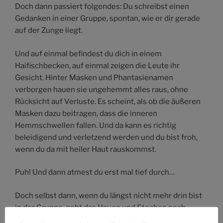
Doch dann passiert folgendes: Du schreibst einen
Gedanken in einer Gruppe, spontan, wie er dir gerade
auf der Zunge liegt.
Und auf einmal befindest du dich in einem
Haifischbecken, auf einmal zeigen die Leute ihr
Gesicht. Hinter Masken und Phantasienamen
verborgen hauen sie ungehemmt alles raus, ohne
Rücksicht auf Verluste. Es scheint, als ob die äußeren
Masken dazu beitragen, dass die inneren
Hemmschwellen fallen. Und da kann es richtig
beleidigend und verletzend werden und du bist froh,
wenn du da mit heiler Haut rauskommst.
Puh! Und dann atmest du erst mal tief durch…
Doch selbst dann, wenn du längst nicht mehr drin bist
in der Gruppe, geht das Hauen und Stechen noch
weiter. Wehe, wenn sie losgelassen! Schnell noch mal