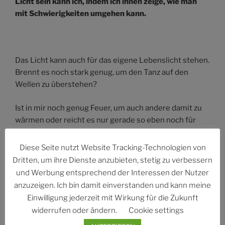
Licht sein kann ich, indem ich ihnen zeige, wie man
mit Schwierigkeiten umgehen kann.
Das Licht kann auch für das eigene Lebenslicht stehen.
Brennt es noch stark genug, um den Tanz auf den
Wellen zu überstehen?
Ist in mir noch genug Feuer, um auch andere damit zu
wärmen oder reicht es nur gerade so eben noch für
mich?
Diese Seite nutzt Website Tracking-Technologien von
Und mit Blick auf die Blumen im Vordergrund könnte
Dritten, um ihre Dienste anzubieten, stetig zu verbessern
man fragen:
und Werbung entsprechend der Interessen der Nutzer
anzuzeigen. Ich bin damit einverstanden und kann meine
Wo blühe ich auf? Ist es die Gemeinschaft mit anderen,
Einwilligung jederzeit mit Wirkung für die Zukunft
die mich zum Blühen bringt?
widerrufen oder ändern.
Cookie settings