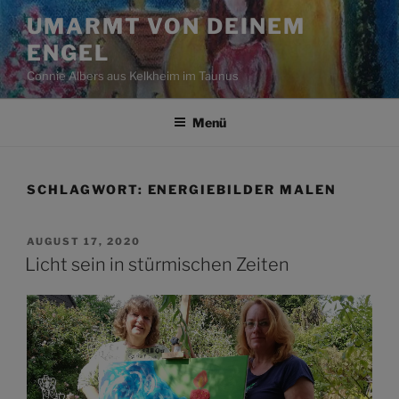
Zum
UMARMT VON DEINEM
Inhalt
ENGEL
springen
Connie Albers aus Kelkheim im Taunus
Menü
SCHLAGWORT:
ENERGIEBILDER MALEN
VERÖFFENTLICHT
AUGUST 17, 2020
AM
Licht sein in stürmischen Zeiten