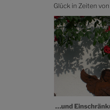
AM
Glück in Zeiten vo
…und Einschränk