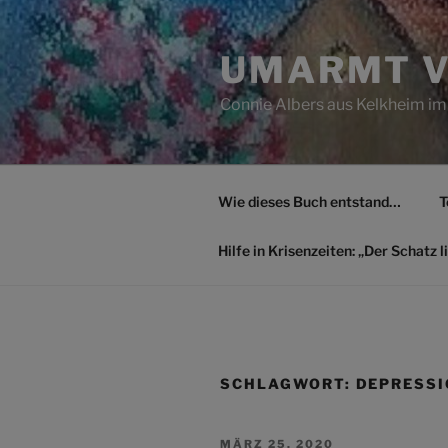
Zum
Inhalt
UMARMT V
springen
Connie Albers aus Kelkheim im
Wie dieses Buch entstand…
T
Hilfe in Krisenzeiten: „Der Schatz li
SCHLAGWORT:
DEPRESS
VERÖFFENTLICHT
MÄRZ 25, 2020