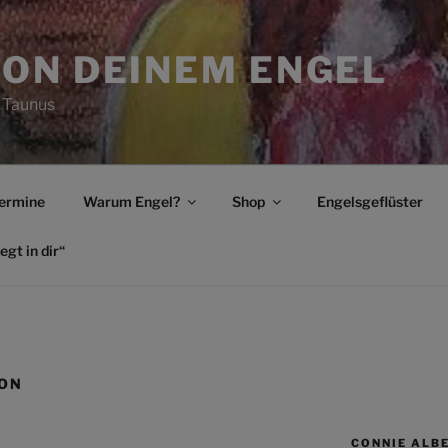
ON DEINEM ENGEL
 Taunus
ermine
Warum Engel?
Shop
Engelsgeflüster
egt in dir“
ION
CONNIE ALB