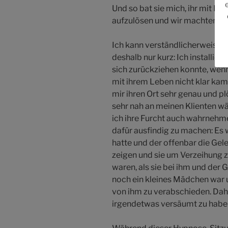
Und so bat sie mich, ihr mit Hy
aufzulösen und wir machten uns
Ich kann verständlicherweise n
deshalb nur kurz: Ich installiert
sich zurückziehen konnte, wen
mit ihrem Leben nicht klar ka
mir ihren Ort sehr genau und p
sehr nah an meinen Klienten w
ich ihre Furcht auch wahrnehme
dafür ausfindig zu machen: Es w
hatte und der offenbar die Gele
zeigen und sie um Verzeihung zu
waren, als sie bei ihm und der 
noch ein kleines Mädchen war un
von ihm zu verabschieden. Dahe
irgendetwas versäumt zu habe