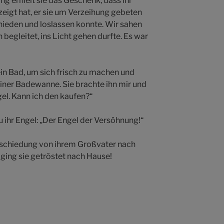
 erhielt sie das Geschenk, dass ihr
zeigt hat, er sie um Verzeihung gebeten
chieden und loslassen konnte. Wir sahen
 begleitet, ins Licht gehen durfte. Es war
ein Bad, um sich frisch zu machen und
iner Badewanne. Sie brachte ihn mir und
el. Kann ich den kaufen?“
u ihr Engel: „Der Engel der Versöhnung!“
bschiedung von ihrem Großvater nach
ging sie getröstet nach Hause!