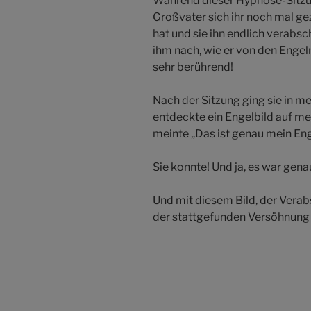
Während dieser Hypnose-Sitzung
Großvater sich ihr noch mal ge
hat und sie ihn endlich verabs
ihm nach, wie er von den Engeln
sehr berührend!
Nach der Sitzung ging sie in m
entdeckte ein Engelbild auf me
meinte „Das ist genau mein Eng
Sie konnte! Und ja, es war gena
Und mit diesem Bild, der Vera
der stattgefunden Versöhnung 