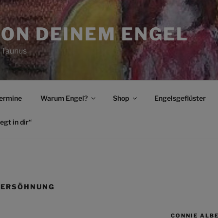
ON DEINEM ENGEL
 Taunus
ermine
Warum Engel?
Shop
Engelsgeflüster
egt in dir“
VERSÖHNUNG
CONNIE ALB