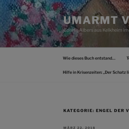
Zum
Inhalt
UMARMT V
springen
Connie Albers aus Kelkheim im
Wie dieses Buch entstand…
T
Hilfe in Krisenzeiten: „Der Schatz li
KATEGORIE:
ENGEL DER 
VERÖFFENTLICHT
MÄRZ 22, 2018