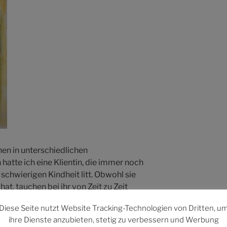
en in unterschiedlichen
hatte ich eine Klientin, die immer noch
schwierigen Kindheit litt. Obwohl sie
hat, tauchen bei ihr von Zeit zu Zeit
ergangenheit auf, diffus, nicht greifbar,
Diese Seite nutzt Website Tracking-Technologien von Dritten, u
lastend und einschränkend.
ihre Dienste anzubieten, stetig zu verbessern und Werbung