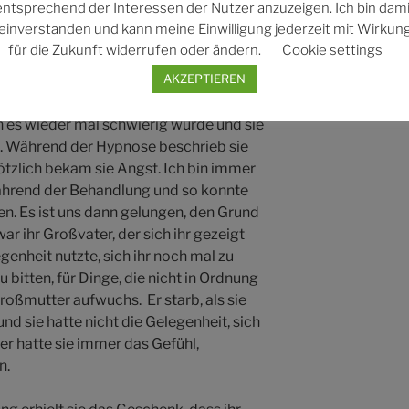
entsprechend der Interessen der Nutzer anzuzeigen. Ich bin dami
pnose zu helfen, diese dunklen Seiten
einverstanden und kann meine Einwilligung jederzeit mit Wirkun
 an die Arbeit.
für die Zukunft widerrufen oder ändern.
Cookie settings
AKZEPTIEREN
icht alles im Detail wiedergeben,
e bei ihr einen sicheren Ort, an dem sie
n es wieder mal schwierig wurde und sie
m. Während der Hypnose beschrieb sie
lötzlich bekam sie Angst. Ich bin immer
ährend der Behandlung und so konnte
n. Es ist uns dann gelungen, den Grund
ar ihr Großvater, der sich ihr gezeigt
genheit nutzte, sich ihr noch mal zu
 bitten, für Dinge, die nicht in Ordnung
Großmutter aufwuchs. Er starb, als sie
d sie hatte nicht die Gelegenheit, sich
r hatte sie immer das Gefühl,
n.