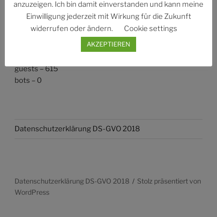
anzuzeigen. Ich bin damit einverstanden und kann meine
guests –
Einwilligung jederzeit mit Wirkung für die Zukunft
bots –
widerrufen oder ändern.
Cookie settings
The maximum number of visits was – 2018-02-25:
AKZEPTIEREN
all visitors – 624:
users – 9
guests – 615
bots – 0
Datenschutzerklärung DS-GVO 2018
Datenschutzerklärung DS-GVO 2018
Stolz präsentiert von
WordPress