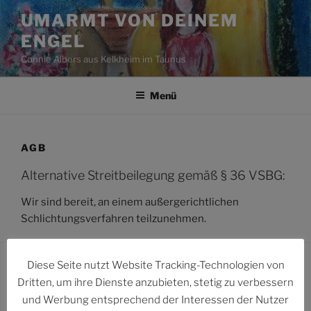
Zum
UMARMT VON DEINEM
Inhalt
ENGEL
springen
Connie Albers aus Kelkheim im Taunus
Menü
AGB
Alternative Streitbeilegung gemäß § 36 VSBG:
Wir sind bereit, an einem außergerichtlichen
Schlichtungsverfahren teilzunehmen.
Diese Seite nutzt Website Tracking-Technologien von
Dritten, um ihre Dienste anzubieten, stetig zu verbessern
Visitors online – 0:
und Werbung entsprechend der Interessen der Nutzer
users –